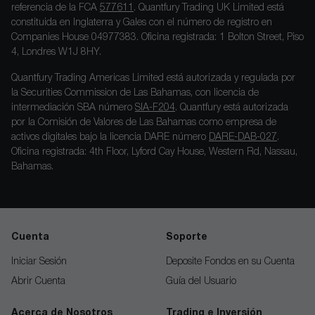
referencia de la FCA
577611
. Quantfury Trading UK Limited está
constituida en Inglaterra y Gales con el número de registro en
Companies House 04977383. Oficina registrada: 1 Bolton Street, Piso
4, Londres W1J 8HY.
Quantfury Trading Americas Limited está autorizada y regulada por
la Securities Commission de Las Bahamas, con licencia de
intermediación SBA número
SIA-F204
. Quantfury está autorizada
por la Comisión de Valores de Las Bahamas como empresa de
activos digitales bajo la licencia DARE número
DARE-DAB-027
.
Oficina registrada: 4th Floor, Lyford Cay House, Western Rd, Nassau,
Bahamas.
Cuenta
Soporte
Iniciar Sesión
Deposite Fondos en su Cuenta
Abrir Cuenta
Guía del Usuario
Acerca de Nosotros
Trading e Inversión