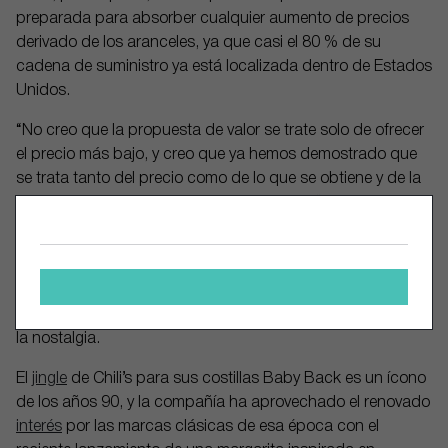
preparada para absorber cualquier aumento de precios
derivado de los aranceles, ya que casi el 80 % de su
cadena de suministro ya está localizada dentro de Estados
Unidos.
“No creo que la propuesta de valor se trate solo de ofrecer
el precio más bajo, y creo que ya hemos demostrado que
se trata tanto del precio como de lo que se obtiene y de la
experiencia que se vive”, afirmó Hochman. “Creo que lo que
estamos viendo en la industria es que quienes están
ganando participación de mercado ahora son, en general,
los que ofrecen mejores experiencias”.
La cadena también planea capitalizar otro gran fenómeno:
la nostalgia.
El
jingle
de Chili’s para sus costillas Baby Back es un ícono
de los años 90, y la compañía ha aprovechado el renovado
interés
por las marcas clásicas de esa época con el