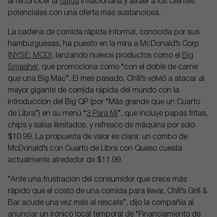
al reconocer la
fatiga
inflacionaria y atraer a los clientes
potenciales con una oferta más sustanciosa.
La cadena de comida rápida informal, conocida por sus
hamburguesas, ha puesto en la mira a McDonald’s Corp
(
NYSE: MCD
), lanzando nuevos productos como el
Big
Smasher
, que promociona como “con el doble de carne
que una Big Mac”. El mes pasado, Chili’s volvió a atacar al
mayor gigante de comida rápida del mundo con la
introducción del Big QP (por “Más grande que un Cuarto
de Libra”) en su menú “
3 Para Mí
”, que incluye papas fritas,
chips y salsa ilimitados, y refresco de máquina por solo
$10.99. La propuesta de valor es clara: un combo de
McDonald’s con Cuarto de Libra con Queso cuesta
actualmente alrededor de $11.99.
“Ante una frustración del consumidor que crece más
rápido que el costo de una comida para llevar, Chili’s Grill &
Bar acude una vez más al rescate”, dijo la compañía al
anunciar
un irónico local temporal de “Financiamiento de