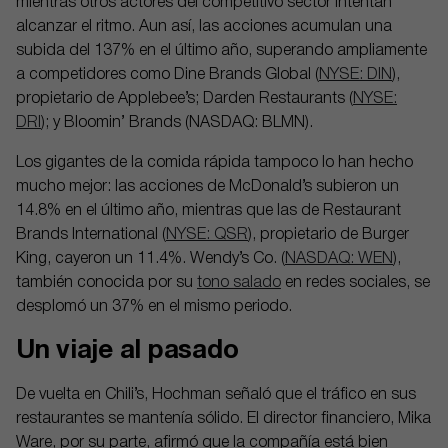
mientras otros actores del competitivo sector intentan
alcanzar el ritmo. Aun así, las acciones acumulan una
subida del 137% en el último año, superando ampliamente
a competidores como Dine Brands Global (
NYSE: DIN
),
propietario de Applebee’s; Darden Restaurants (
NYSE:
DRI
); y Bloomin’ Brands (NASDAQ: BLMN).
Los gigantes de la comida rápida tampoco lo han hecho
mucho mejor: las acciones de McDonald’s subieron un
14.8% en el último año, mientras que las de Restaurant
Brands International (
NYSE: QSR
), propietario de Burger
King, cayeron un 11.4%. Wendy’s Co. (
NASDAQ: WEN
),
también conocida por su
tono salado
en redes sociales, se
desplomó un 37% en el mismo periodo.
Un viaje al pasado
De vuelta en Chili’s, Hochman señaló que el tráfico en sus
restaurantes se mantenía sólido. El director financiero, Mika
Ware, por su parte, afirmó que la compañía está bien