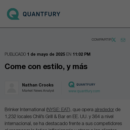
Go to main page
Open 
COMPARTIR
PUBLICADO
1 de mayo de 2025
EN
11:02 PM
Come con estilo, y más
Nathan Crooks
Market News Analyst
www.quantfury.com
Brinker International (
NYSE: EAT
), que opera
alrededor
de
1,232 locales Chili’s Grill & Bar en EE. UU. y 364 a nivel
internacional, se ha destacado frente a sus competidores