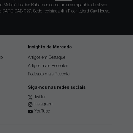
res Mobiliários das Bahamas como uma companhia de ativos
ro
DARE-DAB-027
. Sede registada 4th Floor, Lyford Cay House,
Insights de Mercado
to
Artigos em Destaque
Artigos mais Recentes
Podcasts mais Recente
Siga-nos nas redes sociais
Twitter
Instagram
YouTube