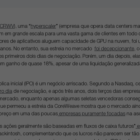
 CRWV
), uma “
hyperscaler
” (empresa que opera data centers mas
 em grande escala para uma vasta gama de clientes em todo 
ores de aplicativos aluguem capacidade de GPU na nuvem, foi 
anos. No entanto, sua estreia no mercado
foi decepcionante
, 
nos primeiros dois dias de negociação. Porém, um dia depois, el
um ganho de quase 18%, apesar de uma liquidação generalizad
lica inicial (IPO) é um negócio arriscado. Segundo a Nasdaq, 
ro dia
de negociação, e após três anos, dois terços das empr
ercado, enquanto apenas algumas seletas vencedoras consegu
e que permeou a estreia da CoreWeave mostra que o mercado ain
 preço em uma das poucas
empresas puramente focadas
na asc
das ações geralmente são baseadas em fluxos de caixa futuros”
e
ackintosh, complementando que os lucros não parecem ser tão