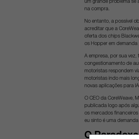
um grande problema se a
na compra.
No entanto, a possível o
acreditar que a CoreWea
oferta dos chips Blackwe
os Hopper em demanda 
A empresa, por sua vez
congestionamento de aut
motoristas respondem vi
motoristas indo mais lon
novas aplicações para IA
O CEO da CoreWeave, Mich
publicada logo após alg
os mercados financeiros 
eu sinto é uma demanda 
O Paradoxo