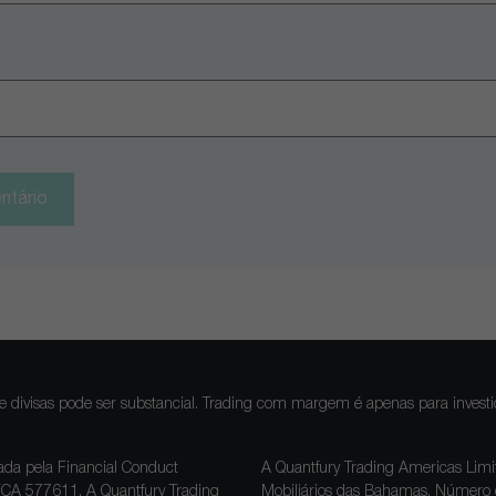
ntário
e divisas pode ser substancial. Trading com margem é apenas para investido
ada pela Financial Conduct
A Quantfury Trading Americas Limi
 FCA
577611
. A Quantfury Trading
Mobiliários das Bahamas. Número 