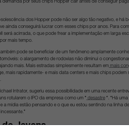
 demanda por seus chips Hopper cair antes de conseguir pagar 
bsolescência dos Hopper pode não ser algo tão negativo, e há 
ve ainda conseguirá lucrar com esses chips por anos. Para come
ll será acirrada, o que pode frear a implementação em larga es
por mais tempo.
, também pode se beneficiar de um fenômeno amplamente conhe
omóveis: o alargamento de rodovias não diminui o congestiona
ajando mais. Mais estradas simplesmente resultam em
mais con
ge, mais rapidamente- e mais data centers e mais chips podem 
.
ael Intrator, sugeriu essa possibilidade em uma recente entrev
uns rotularem o IPO da empresa como um “
desastre
“. “Há uma 
e a mídia estão pensando e o que eu estou sentindo na linha de 
incessante.”
 de Jevons