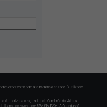
res experientes com alta tolerância ao risco. O utilizador
ted é autorizada e regulada pela Comissão de Valores
de licença de revendedor SBA
SIA-F204
. A Quantfury é