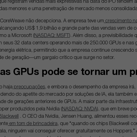
 que registram vendas mais expressivas na data do IPO tendem 
das menores e uma penetração de mercado menos consolidada
a CoreWeave não decepciona. A empresa teve um
crescimento na
alcançando US$ 1,9 bilhão e grande parte das vendas vem de c
mo a Microsoft (
NASDAQ: MSFT
). Além disso, a previsibilidade 
 seus 32 data centers operando mais de 250.000 GPUs e nas 
energia elétrica, permitindo que a empresa continue crescendo
e de geração—um gargalo crítico que surge no setor.
 das GPUs pode se tornar um 
o haja
preocupações
, e embora o desempenho da empresa irá, e
dendo do apetite do mercado por soluções de IA, ela também es
ade de gerações anteriores de GPUs. A maior parte da infraestr
per produzidos pela Nvidia (
NASDAQ: NVDA
), que em breve p
lackwell
. O CEO da Nvidia, Jensen Huang, alimentou esses re
ente
em tom de brincadeira
, que “quando os chips Blackwell c
la, ninguém vai conseguir oferecer gratuitamente os Hoppers.”