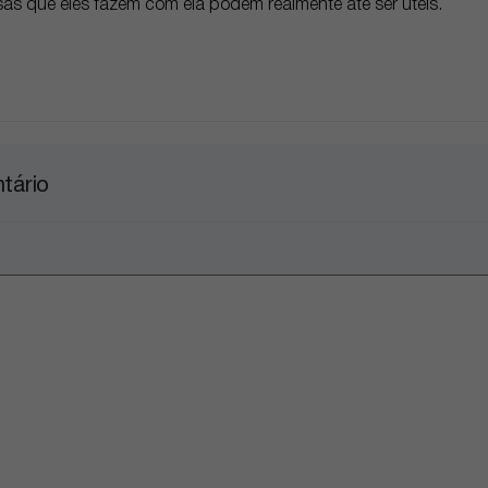
sas que eles fazem com ela podem realmente até ser úteis.
tário