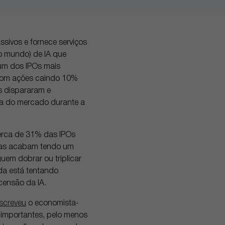
sivos e fornece serviços
o mundo) de IA que
um dos IPOs mais
com ações caindo 10%
as dispararam e
a do mercado durante a
cerca de 31% das IPOs
esas acabam tendo um
em dobrar ou triplicar
da está tentando
ensão da IA.
screveu
o economista-
 importantes, pelo menos