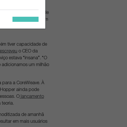
eficiência e queda de
á correta. A capacidade
redes sociais corressem
ão Studio Ghibli, é o
uém tiver capacidade de
escreveu
o CEO da
ço estava “insana”. “O
 e adicionamos um milhão
ia para a CoreWeave. À
s Hopper ainda pode
pessoas. O
lançamento
teoria.
omoditizada de amanhã
sultar em mais usuários