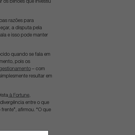
os bilhões que investiu
boas razões para
çar, a disputa pela
cala e isso pode manter
cido quando se fala em
mento, pois os
gestionamento
– com
simplesmente resultar em
ista
à Fortune
,
divergência entre o que
frente”, afirmou. “O que