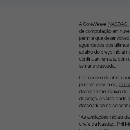
A CoreWeave (
NASDAQ:
de computação em nuvem
permite que desenvolved
aguardados dos últimos 
abaixo do preço inicial 
continuam em alta com 
semana passada.
O processo de oferta púb
perdem valor já no
primei
desempenho abaixo do m
de preço. A volatilidad
descobrir como colocar
“As avaliações iniciais 
chefe da Nasdaq, Phil M