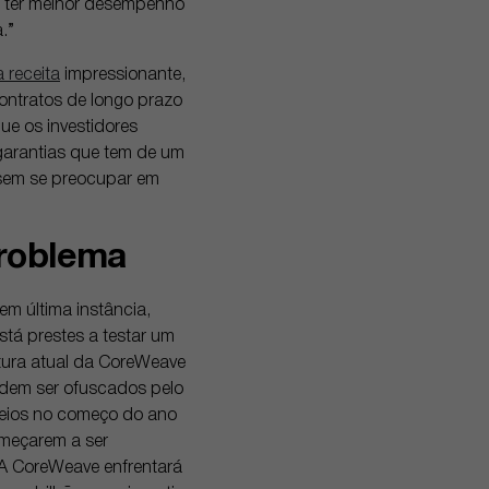
a ter melhor desempenho
.”
 receita
impressionante,
ontratos de longo prazo
que os investidores
garantias que tem de um
 sem se preocupar em
problema
m última instância,
tá prestes a testar um
utura atual da CoreWeave
odem ser ofuscados pelo
ceios no começo do ano
omeçarem a ser
 A CoreWeave enfrentará