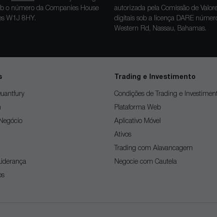
s sob o número da Companies House
autorizada pela Comissão de Valo
dres W1J 8HY.
digitais sob a licença DARE núme
Western Rd, Nassau, Bahamas.
s
Trading e Investimento
uantfury
Condições de Trading e Investimen
m
Plataforma Web
Negócio
Aplicativo Móvel
Ativos
Trading com Alavancagem
Liderança
Negocie com Cautela
os