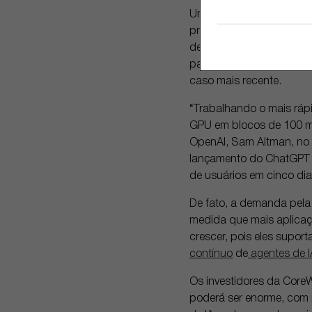
Uma teoria econômica co
preços levam ao aumento
de geração de imagens r
para criar e postar imag
caso mais recente.
“Trabalhando o mais rápi
GPU em blocos de 100 mil
OpenAI, Sam Altman, no 
lançamento do ChatGPT h
de usuários em cinco dia
De fato, a demanda pela
medida que mais aplicaç
crescer, pois eles supo
contínuo
de
agentes de I
Os investidores da Core
poderá ser enorme, com m