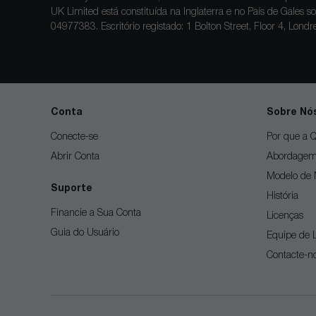
UK Limited está constituída na Inglaterra e no País de Gale
04977383. Escritório registado: 1 Bolton Street, Floor 4, Lon
Conta
Sobre Nó
Conecte-se
Por que a Q
Abrir Conta
Abordage
Modelo de 
Suporte
História
Financie a Sua Conta
Licenças
Guia do Usuário
Equipe de 
Contacte-n