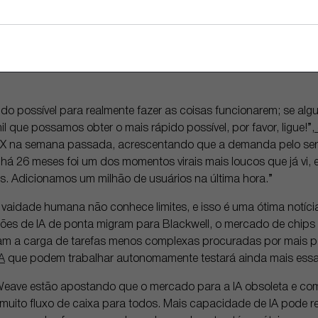
nhecida como o Paradoxo de Jevons — que postula que maior 
 da demanda — já poderia estar provando que sua intuição est
ecentemente atualizada da OpenAI, que fez com que todos nas 
ens de si mesmos no estilo do famoso gigante japonês de animaç
do possível para realmente fazer as coisas funcionarem; se alg
 que possamos obter o mais rápido possível, por favor, ligue!”,
X na semana passada, acrescentando que a demanda pelo servi
á 26 meses foi um dos momentos virais mais loucos que já vi,
s. Adicionamos um milhão de usuários na última hora.”
 vaidade humana não conhece limites, e isso é uma ótima notíc
ões de IA de ponta migram para Blackwell, o mercado de chip
rtam a carga de tarefas menos complexas procuradas por mais 
A
que podem trabalhar autonomamente testará ainda mais essa 
Weave estão apostando que o mercado para a IA obsoleta e c
uito fluxo de caixa para todos. Mais capacidade de IA pode re