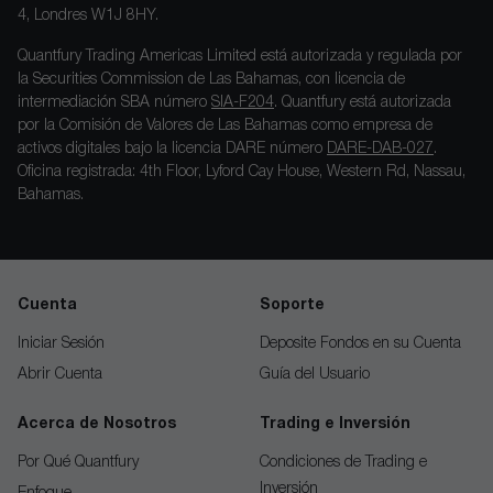
4, Londres W1J 8HY.
Quantfury Trading Americas Limited está autorizada y regulada por
la Securities Commission de Las Bahamas, con licencia de
intermediación SBA número
SIA-F204
. Quantfury está autorizada
por la Comisión de Valores de Las Bahamas como empresa de
activos digitales bajo la licencia DARE número
DARE-DAB-027
.
Oficina registrada: 4th Floor, Lyford Cay House, Western Rd, Nassau,
Bahamas.
Cuenta
Soporte
Iniciar Sesión
Deposite Fondos en su Cuenta
Abrir Cuenta
Guía del Usuario
Acerca de Nosotros
Trading e Inversión
Por Qué Quantfury
Condiciones de Trading e
Inversión