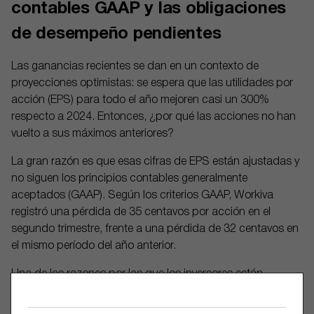
contables GAAP y las obligaciones
de desempeño pendientes
Las ganancias recientes se dan en un contexto de
proyecciones optimistas: se espera que las utilidades por
acción (EPS) para todo el año mejoren casi un 300%
respecto a 2024. Entonces, ¿por qué las acciones no han
vuelto a sus máximos anteriores?
La gran razón es que esas cifras de EPS están ajustadas y
no siguen los principios contables generalmente
aceptados (GAAP). Según los criterios GAAP, Workiva
registró una pérdida de 35 centavos por acción en el
segundo trimestre, frente a una pérdida de 32 centavos en
el mismo período del año anterior.
Una de las razones por las que los inversores están
pasando por alto estas pérdidas es otro indicador; las
obligaciones de desempeño pendientes. Esta cifra refleja