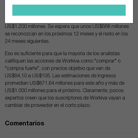
cuánto dinero espera recaudar la empresa a partir de los
contratos de software ya firmados. Este número ha venido
aumentando de manera constante y ahora asciende a
US$1.200 millones. Se espera que unos US$668 millones
se reconozcan en los próximos 12 meses y el resto en los
24 meses siguientes.
Eso es suficiente para que la mayoría de los analistas
califiquen las acciones de Workiva como “comprar” o
“compra fuerte”, con precios objetivo que van de
US$94,10 a US$105. Las estimaciones de ingresos
promedian US$871.64 millones para este año y más de
US$1.000 millones para el próximo. Claramente, pocos
expertos creen que los suscriptores de Workiva vayan a
cambiar de proveedor en el corto plazo.
Comentarios