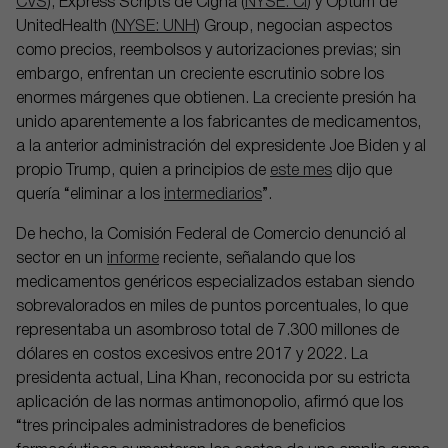
CVS
), Express Scripts de Cigna (
NYSE: CI
) y Optum de
UnitedHealth (
NYSE: UNH
) Group, negocian aspectos
como precios, reembolsos y autorizaciones previas; sin
embargo, enfrentan un creciente escrutinio sobre los
enormes márgenes que obtienen. La creciente presión ha
unido aparentemente a los fabricantes de medicamentos,
a la anterior administración del expresidente Joe Biden y al
propio Trump, quien a principios de
este mes
dijo que
quería “eliminar a los
intermediarios
”.
De hecho, la Comisión Federal de Comercio denunció al
sector en un
informe
reciente, señalando que los
medicamentos genéricos especializados estaban siendo
sobrevalorados en miles de puntos porcentuales, lo que
representaba un asombroso total de 7.300 millones de
dólares en costos excesivos entre 2017 y 2022. La
presidenta actual, Lina Khan, reconocida por su estricta
aplicación de las normas antimonopolio, afirmó que los
“tres principales administradores de beneficios