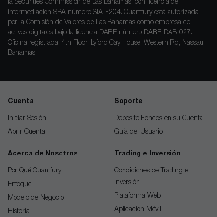
la Securities Commission de Las Bahamas, con licencia de
intermediación SBA número
SIA-F204
. Quantfury está autorizada
por la Comisión de Valores de Las Bahamas como empresa de
activos digitales bajo la licencia DARE número
DARE-DAB-027
.
Oficina registrada: 4th Floor, Lyford Cay House, Western Rd, Nassau,
Bahamas.
Cuenta
Soporte
Iniciar Sesión
Deposite Fondos en su Cuenta
Abrir Cuenta
Guía del Usuario
Acerca de Nosotros
Trading e Inversión
Por Qué Quantfury
Condiciones de Trading e
Inversión
Enfoque
Plataforma Web
Modelo de Negocio
Aplicación Móvil
Historia