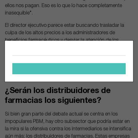
ellos nos pagan. Eso es lo que lo hace completamente
inasequible”.
El director ejecutivo parece estar buscando trasladar la
culpa de los altos precios a los administradores de
beneficios farmacéuticos y desviar la atención de los
fabricantes. Argumentó que un mejor clima empresarial
ayudaría a mejorar todo el sector, aunque señaló que sigue
buscando influir en la política en una dirección “pro
innovación” que no limite los precios que pueden cobrar
los fabricantes de medicamentos.
¿Serán los distribuidores de
farmacias los siguientes?
Si bien gran parte del debate actual se centra en los
impopulares PBM, hay otro subsector que podría estar en
la mira si la ofensiva contra los intermediarios se intensifica
aún más: los distribuidores de farmacias. Estas empresas