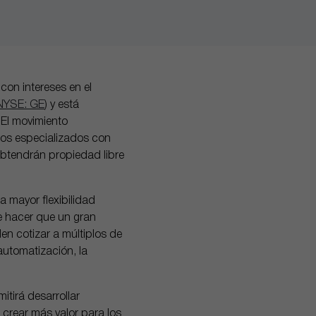
con intereses en el
NYSE: GE
) y está
El movimiento
cos especializados con
 obtendrán propiedad libre
a mayor flexibilidad
 hacer que un gran
n cotizar a múltiplos de
automatización, la
itirá desarrollar
crear más valor para los