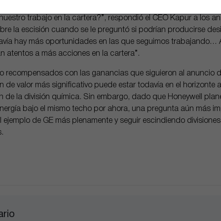
estro trabajo en la cartera?”, respondió el CEO Kapur a los an
bre la escisión cuando se le preguntó si podrían producirse des
davía hay más oportunidades en las que seguimos trabajando…
atentos a más acciones en la cartera”.
do recompensados con las ganancias que siguieron al anuncio de
n de valor más significativo puede estar todavía en el horizonte
n de la división química. Sin embargo, dado que Honeywell pla
 energía bajo el mismo techo por ahora, una pregunta aún más im
l ejemplo de GE más plenamente y seguir escindiendo divisiones
s.
ario