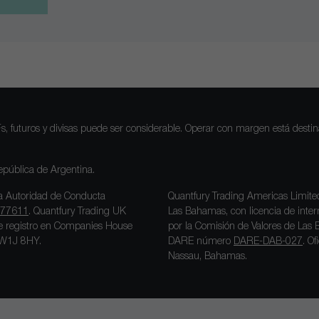
Fs, futuros y divisas puede ser considerable. Operar con margen está dest
República de Argentina.
la Autoridad de Conducta
Quantfury Trading Americas Limited
77611
. Quantfury Trading UK
Las Bahamas, con licencia de in
 de registro en Companies House
por la Comisión de Valores de Las 
s W1J 8HY.
DARE número
DARE-DAB-027
. O
Nassau, Bahamas.