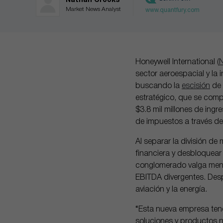
Nathan Crooks
Market News Analyst
www.quantfury.com
Honeywell International (
sector aeroespacial y la 
buscando la
escisión
de 
estratégico, que se com
$3.8 mil millones de ingr
de impuestos a través de
Al separar la división de
financiera y desbloquear
conglomerado valga menos
EBITDA divergentes. Desp
aviación y la energía.
“Esta nueva empresa tendr
soluciones y productos n