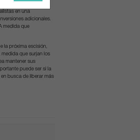
alistas en una
inversiones adicionales.
 A medida que
 la próxima escisión,
 a medida que surjan los
nea mantener sus
portante puede ser si la
 en busca de liberar más