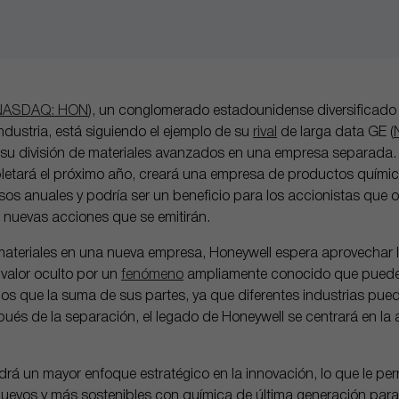
NASDAQ: HON
), un conglomerado estadounidense diversificado 
industria, está siguiendo el ejemplo de su
rival
de larga data GE (
su división de materiales avanzados en una empresa separada. 
pletará el próximo año, creará una empresa de productos quími
esos anuales y podría ser un beneficio para los accionistas que
 nuevas acciones que se emitirán.
 materiales en una nueva empresa, Honeywell espera aprovechar l
 valor oculto por un
fenómeno
ampliamente conocido que puede
 que la suma de sus partes, ya que diferentes industrias puede
ués de la separación, el legado de Honeywell se centrará en la 
á un mayor enfoque estratégico en la innovación, lo que le perm
uevos y más sostenibles con química de última generación para 