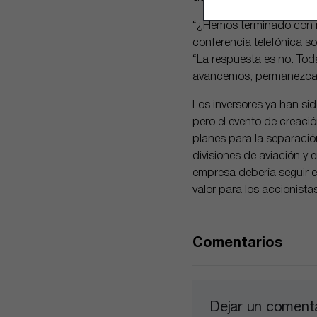
“¿Hemos terminado con nu
conferencia telefónica so
“La respuesta es no. To
avancemos, permanezcan 
Los inversores ya han si
pero el evento de creació
planes para la separació
divisiones de aviación y
empresa debería seguir e
valor para los accionista
Comentarios
Dejar un coment