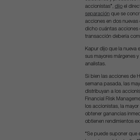
accionistas”,
dijo
el dire
separación
que se concre
acciones en dos nuevas e
dicho cuántas acciones o
transacción debería comp
Kapur dijo que la nueva 
sus mayores márgenes y pe
analistas.
Si bien las acciones de 
semana pasada, las mayo
distribuyan a los accion
Financial Risk Managemen
los accionistas, la mayo
obtener ganancias inmedi
obtienen rendimientos ext
“Se puede suponer que el