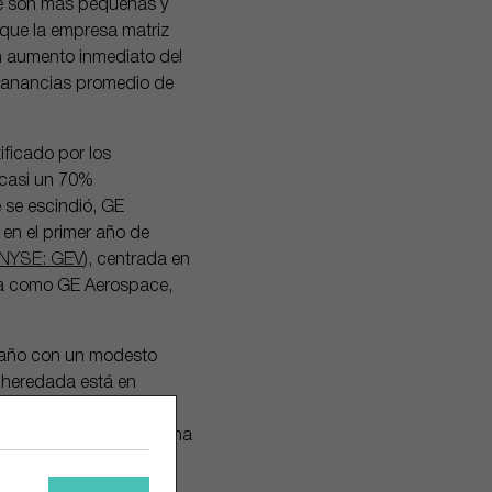
que son más pequeñas y
que la empresa matriz
n aumento inmediato del
 ganancias promedio de
ificado por los
 casi un 70%
 se escindió, GE
en el primer año de
NYSE: GEV
), centrada en
era como GE Aerospace,
e año con un modesto
a heredada está en
imiento, dividendos,
va de año, la empresa ha
de gas natural licuado