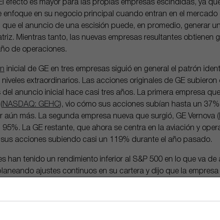
 “El efecto es mayor para las propias empresas escindidas, ya 
e enfoque en su negocio principal cuando entran en el mercado 
n que el anuncio de una escisión puede, en promedio, generar u
riz. Mientras tanto, las nuevas empresas resultantes obtienen
 año de operaciones.
ón
inicial de GE en tres empresas siguió en general el patrón ident
 niveles extraordinarios. Las acciones originales de GE subieron
el anuncio inicial hace casi tres años. La primera empresa que
(
NASDAQ: GEHC
), vio cómo sus acciones subían hasta un 37% 
ir aún más. La segunda empresa nueva que surgió, GE Vernova (
n 95%. La GE restante, que ahora se centra en la aviación y op
 sus acciones subiendo casi un 119% durante el año pasado.
s han tenido un rendimiento inferior al S&P 500 en lo que va d
laneando ajustes continuos en su cartera y dijo que la empres
os 25.000 millones de dólares “en gastos de capital de alto rend
acciones y adquisiciones acumulativas hasta 2025”. En lo que 
ones de Carrier Access Solutions, Civitanavi, CAES y el negocio 