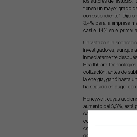
los autores del estudio.
tienen un mayor grado d
correspondiente”. Dijero
3,4% para la empresa mat
casi el 14% en el primer
Un vistazo a la
separaci
investigadores, aunque a
inmediatamente después d
HealthCare Technologies 
cotización, antes de sub
la energía, ganó hasta u
ha seguido en auge, con
Honeywell, cuyas accione
aumento del 3,3%, está p
camino de invertir al men
compras oportunistas de 
completado las adquisici
de Air Products.