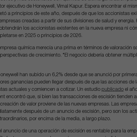
ctor ejecutivo de Honeywell, Vimal Kapur. Espera encontrar el mi
tó a principios de este año, después de que los accionistas exi
mpresas creadas a partir de sus divisiones de salud y energía.
btendrán los accionistas existentes en la nueva empresa ni có
letarse en 2025 o principios de 2026.
empresa química merecía una prima en términos de valoración s
rspectivas de crecimiento. “El negocio debería obtener múltiplos
Honeywell han subido un 6,2% desde que se anunció por primera 
res ganancias pueden llegar después de que las acciones de 
istas actuales y comiencen a cotizar. Un estudio
publicado
el año
t encontró que, si bien las transacciones de escisión tienden a
r creación de valor proviene de las nuevas empresas. Las empres
atamente después de un anuncio de escisión, pero son los acti
raordinarios, por encima de la media, a largo plazo.
 anuncio de una operación de escisión es rentable para la empr