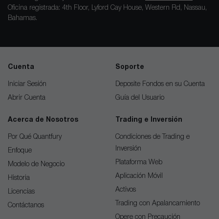
Oficina registrada: 4th Floor, Lyford Cay House, Western Rd, Nassau,
Bahamas.
Cuenta
Soporte
Iniciar Sesión
Deposite Fondos en su Cuenta
Abrir Cuenta
Guía del Usuario
Acerca de Nosotros
Trading e Inversión
Por Qué Quantfury
Condiciones de Trading e
Inversión
Enfoque
Plataforma Web
Modelo de Negocio
Aplicación Móvil
Historia
Activos
Licencias
Trading con Apalancamiento
Contáctanos
Opere con Precaución