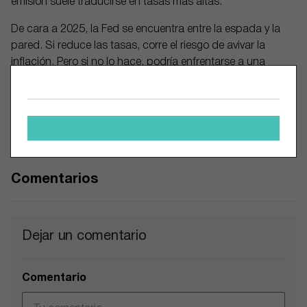
emisión suele traducirse en tasas más altas.
De cara a 2025, la Fed se encuentra entre la espada y la
pared. Si reduce las tasas, corre el riesgo de avivar la
inflación. Pero si no lo hace, podría enfrentarse a una
desaceleración económica.
Para los operadores e inversores, evaluar la política de la
Fed trimestralmente podría ser una estrategia útil para
analizar su impacto en los mercados.
Comentarios
Dejar un comentario
Comentario