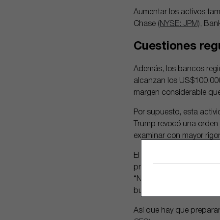
Aumentar los activos ta
Chase
(NYSE: JPM)
, Ban
Cuestiones reg
Además, los bancos regi
alcanzan los US$100.000 
margen considerable que 
Por supuesto, esta activi
Trump revocó una orden e
examinar con mayor rigor
El gobierno también anul
proceso de “revisión ace
“No va a haber un momento
bufete Debevoise & Plim
Así que hay que prepara