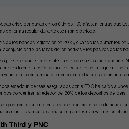
ocas crisis bancarias en los últimos 100 años, mientras que E
ias de forma regular durante ese mismo período.
isis de los bancos regionales en 2023, cuando los aumentos en la
l desajuste entre las tasas de los activos y los pasivos de los b
 que seis bancos nacionales controlan su sistema bancario. Ah
educiendo en dirección al modelo canadiense, aunque no se tra
su vecino, ni se encamina a tener solo seis bancos dominantes en
ancos estadounidenses asegurados por la FDIC ha caído a unos 
ncos concentran alrededor del 30% de los depósitos del país.
os regionales están en plena ola de adquisiciones, reduciendo aú
cido cinco fusiones de bancos regionales con valores de al me
fth Third y PNC