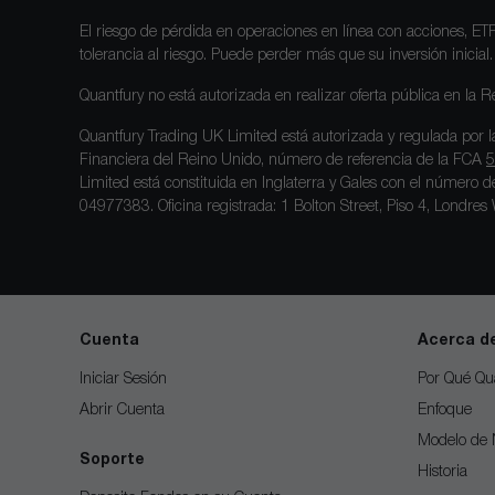
El riesgo de pérdida en operaciones en línea con acciones, ET
tolerancia al riesgo. Puede perder más que su inversión inicial.
Quantfury no está autorizada en realizar oferta pública en la 
Quantfury Trading UK Limited está autorizada y regulada por 
Financiera del Reino Unido, número de referencia de la FCA
5
Limited está constituida en Inglaterra y Gales con el número
04977383. Oficina registrada: 1 Bolton Street, Piso 4, Londre
Cuenta
Acerca d
Iniciar Sesión
Por Qué Qu
Abrir Cuenta
Enfoque
Modelo de 
Soporte
Historia