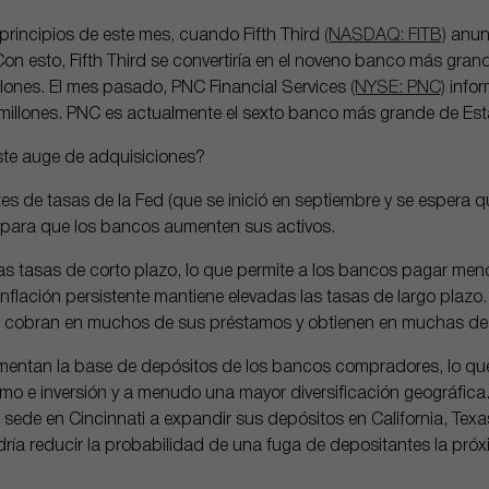
principios de este mes, cuando Fifth Third
(NASDAQ: FITB)
anun
Con esto, Fifth Third se convertiría en el noveno banco más grand
lones. El mes pasado, PNC Financial Services
(NYSE: PNC)
infor
millones. PNC es actualmente el sexto banco más grande de Es
te auge de adquisiciones?
rtes de tasas de la Fed (que se inició en septiembre y se espera 
para que los bancos aumenten sus activos.
as tasas de corto plazo, lo que permite a los bancos pagar meno
nflación persistente mantiene elevadas las tasas de largo plaz
s cobran en muchos de sus préstamos y obtienen en muchas de 
mentan la base de depósitos de los bancos compradores, lo que
o e inversión y a menudo una mayor diversificación geográfica
 sede en Cincinnati a expandir sus depósitos en California, Texas
odría reducir la probabilidad de una fuga de depositantes la pró