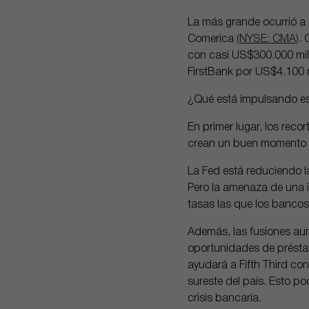
La más grande ocurrió a 
Comerica
(NYSE: CMA)
. 
con casi US$300.000 mil
FirstBank por US$4.100 
¿Qué está impulsando es
En primer lugar, los reco
crean un buen momento 
La Fed está reduciendo l
Pero la amenaza de una i
tasas las que los banco
Además, las fusiones au
oportunidades de préstam
ayudará a Fifth Third con
sureste del país. Esto p
crisis bancaria.