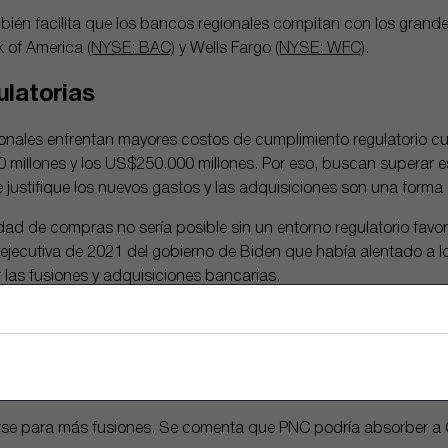
mbién facilita que los bancos regionales compitan con los gran
k of America
(NYSE: BAC)
y Wells Fargo
(NYSE: WFC)
.
ulatorias
onales enfrentan mayores costos de cumplimiento regulatorio c
millones y los US$250.000 millones. Por eso, buscan superar es
justifique los nuevos gastos y las adquisiciones son una forma d
dad de compras no sería posible sin un entorno regulatorio favo
jecutiva de 2021 del gobierno de Biden que había alentado a l
 las fusiones y adquisiciones bancarias.
ó una norma de 2024 de la Oficina del Contralor de la Moneda q
lerada” para las fusiones bancarias. De modo que dicho proceso
 mejor que este desde el punto de vista regulatorio”, dijo Greg
pton, a Bloomberg.
rse para más fusiones. Se comenta que PNC podría absorber a C