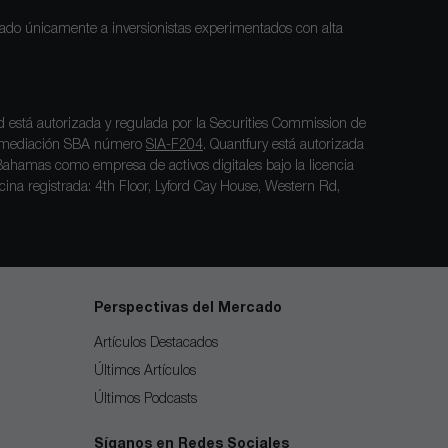
inado únicamente a inversionistas experimentados con alta
 está autorizada y regulada por la Securities Commission de
termediación SBA número
SIA-F204
. Quantfury está autorizada
Bahamas como empresa de activos digitales bajo la licencia
ficina registrada: 4th Floor, Lyford Cay House, Western Rd,
Perspectivas del Mercado
Artículos Destacados
Últimos Artículos
Últimos Podcasts
Síganos en Redes Sociales