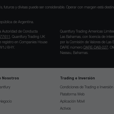
Fs, futuros y divisas puede ser considerable. Operar con margen está dest
República de Argentina.
la Autoridad de Conducta
Quantfury Trading Americas Limited
77611
. Quantfury Trading UK
Las Bahamas, con licencia de in
 de registro en Companies House
por la Comisión de Valores de Las 
s W1J 8HY.
DARE número
DARE-DAB-027
. O
Nassau, Bahamas.
e Nosotros
Trading e Inversión
antfury
Condiciones de Trading e Inversión
Plataforma Web
Negocio
Aplicación Móvil
Activos