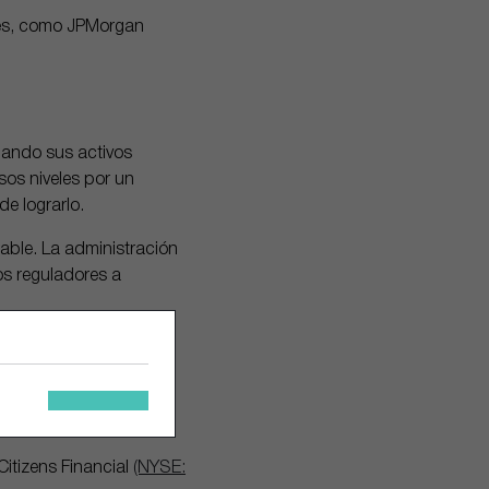
des, como JPMorgan
uando sus activos
os niveles por un
e lograrlo.
rable. La administración
os reguladores a
ue había eliminado el
 ha vuelto a aplicarse.
ory Lyons, socio del
itizens Financial
(NYSE: