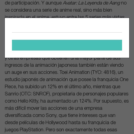
de participación. Y aunque
Avatar: La Leyenda de Aang
no
se considera una serie de anime real, sino más bien
inspirada
en el anime, estuvo entre las 5 series más vistas
en Netflix en la primera mitad de 2024, con 71,1 millones de
vistas y 515,3 millones de horas vistas.
Las acciones de Sony han subido un 14% en el último año,
y otras empresas que obtienen una mayor parte de sus
ingresos de la animación japonesa también están viendo
un auge en sus acciones. Toei Animation (TYO: 4816), un
estudio japonés de animación que posee la franquicia One
Piece, ha subido un 12% en el último año, mientras que
Sanrio (OTC: SNROF), propietaria de personajes populares
como Hello Kitty, ha aumentado un 124%. Por supuesto, es
más difícil mover las acciones de una empresa
diversificada como Sony, que tiene intereses que van
desde películas de Hollywood hasta su franquicia de
juegos PlayStation. Pero son exactamente todas esas