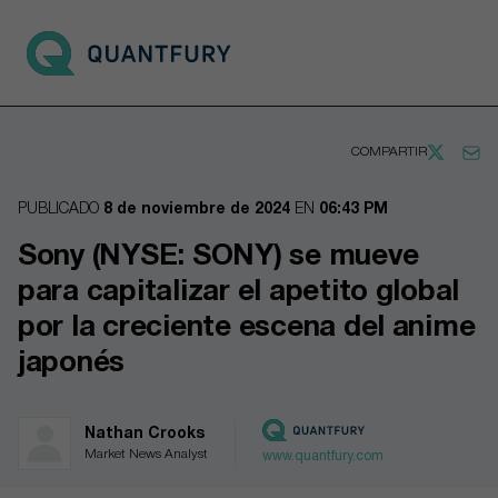
Go to main page
Open 
COMPARTIR
PUBLICADO
8 de noviembre de 2024
EN
06:43 PM
Sony (NYSE: SONY) se mueve
para capitalizar el apetito global
por la creciente escena del anime
japonés
Nathan Crooks
Market News Analyst
www.quantfury.com