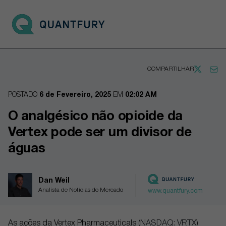
Go to main page
Open 
COMPARTILHAR
POSTADO
6 de Fevereiro, 2025
EM
02:02 AM
O analgésico não opioide da
Vertex pode ser um divisor de
águas
Dan Weil
Analista de Notícias do Mercado
www.quantfury.com
As ações da Vertex Pharmaceuticals (
NASDAQ: VRTX
)