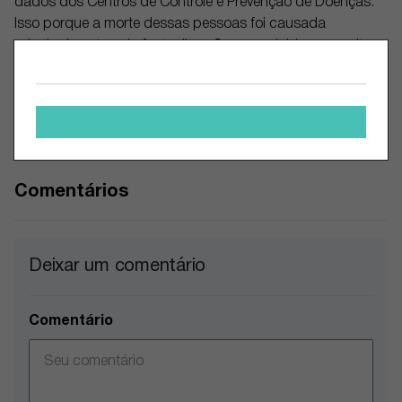
dados dos Centros de Controle e Prevenção de Doenças.
Isso porque a morte dessas pessoas foi causada
principalmente pelo fentanil, e não por opioides prescritos.
Ainda assim, apesar dessas limitações, o Journavx tem um
grande potencial.
Nota: O autor possui ações da Vertex.
Comentários
Deixar um comentário
Comentário