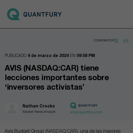
Go to main page
Open 
COMPARTIR
PUBLICADO
4 de marzo de 2024
EN
09:58 PM
AVIS (NASDAQ:CAR) tiene
lecciones importantes sobre
‘inversores activistas’
Nathan Crooks
Market News Analyst
www.quantfury.com
Avis Budget Group (
NASDAQ:CAR
), una de las mayores