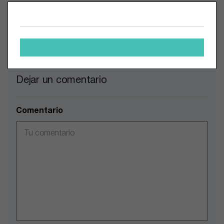
Elija cuidadosamente su empresa inversora activista.
Comentarios
Dejar un comentario
Comentario