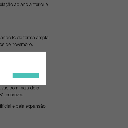
elação ao ano anterior e
grando IA de forma ampla
ados de novembro.
es adaptadas à sua
também permite que os
pelo chat.
b. Sua posição “vai se
tivas com mais de 5
”, escreveu.
ificial e pela expansão