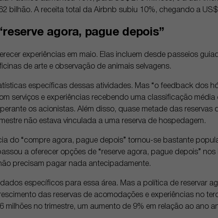
 bilhão. A receita total da Airbnb subiu 10%, chegando a US$ 
“reserve agora, pague depois”
recer experiências em maio. Elas incluem desde passeios guiad
 oficinas de arte e observação de animais selvagens.
atísticas específicas dessas atividades. Mas “o feedback dos 
om serviços e experiências recebendo uma classificação média d
perante os acionistas. Além disso, quase metade das reservas 
trimestre não estava vinculada a uma reserva de hospedagem.
ia do “compre agora, pague depois” tornou-se bastante popular
passou a oferecer opções de “reserve agora, pague depois” nos
es não precisam pagar nada antecipadamente.
ados específicos para essa área. Mas a política de reservar a
rescimento das reservas de acomodações e experiências no terce
,6 milhões no trimestre, um aumento de 9% em relação ao ano ant