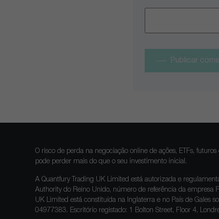
Publicar come
O risco de perda na negociação online de ações, ETFs, futuros 
pode perder mais do que o seu investimento inicial.
A Quantfury Trading UK Limited está autorizada e regulament
Authority do Reino Unido, número de referência da empresa
UK Limited está constituída na Inglaterra e no País de Gale
04977383. Escritório registado: 1 Bolton Street, Floor 4, Lon