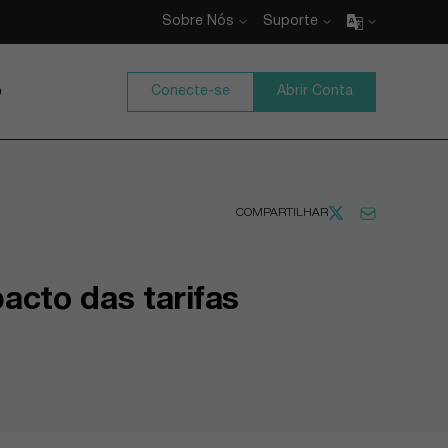
Sobre Nós
Suporte
o
Conecte-se
Abrir Conta
COMPARTILHAR
acto das tarifas