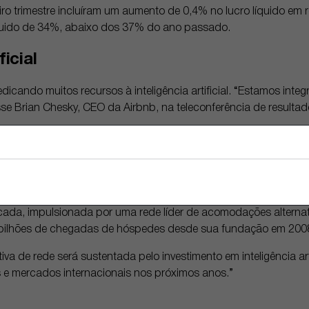
ro trimestre incluíram um aumento de 0,4% no lucro líquido em r
quido de 34%, abaixo dos 37% do ano passado.
ficial
icando muitos recursos à inteligência artificial. “Estamos inte
isse Brian Chesky, CEO da Airbnb, na teleconferência de result
te de IA da Airbnb agora pode responder a perguntas dos client
stas mais rápidas e personalizadas do que antes, afirmou. Ele 
comuns, como cancelar ou alterar datas de reserva, diretamente 
, Dan Wasiolek, prevê um cenário positivo à frente para a Airbn
écada, impulsionada por uma rede líder de acomodações alterna
 2 bilhões de chegadas de hóspedes desde sua fundação em 2008
va de rede será sustentada pelo investimento em inteligência art
s e mercados internacionais nos próximos anos.”