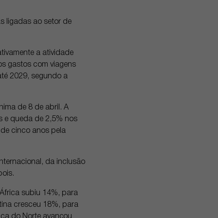
 ligadas ao setor de
tivamente a atividade
 os gastos com viagens
até 2029, segundo a
ima de 8 de abril. A
os e queda de 2,5% nos
o de cinco anos pela
nternacional, da inclusão
ois.
 África subiu 14%, para
atina cresceu 18%, para
ica do Norte avançou