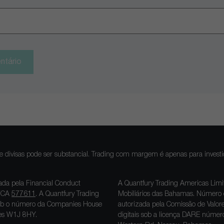
ntário
e divisas pode ser substancial. Trading com margem é apenas para investido
ada pela Financial Conduct
A Quantfury Trading Americas Limi
 FCA
577611
. A Quantfury Trading
Mobiliários das Bahamas. Número 
s sob o número da Companies House
autorizada pela Comissão de Valo
dres W1J 8HY.
digitais sob a licença DARE núme