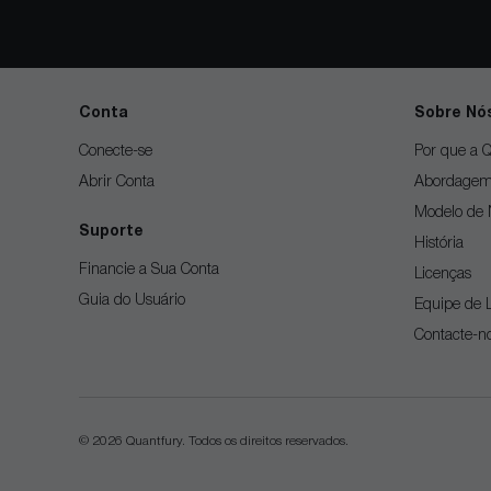
Conta
Sobre Nó
Conecte-se
Por que a Q
Abrir Conta
Abordage
Modelo de 
Suporte
História
Financie a Sua Conta
Licenças
Guia do Usuário
Equipe de 
Contacte-n
© 2026 Quantfury. Todos os direitos reservados.