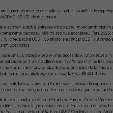
m aumentos maciços de tarifas em abril, as ações de empresas
(NASDAQ: ABNB)
, despencaram.
e a economia global entrasse em colapso, impactando significa
ê certamente percebeu, não foi isso que aconteceu. Para 2025,
,1%, chegando a US$ 1,35 trilhão, e alcançar US$ 1,49 trilhão 
urism Economics.
u para uma valorização de 29% nas ações da Airbnb desde a mín
s anualizados de 1,3% no último ano, 17,1% nos últimos três an
sultado de um ano foi prejudicado pelos anúncios de tarifas, e 
rbnb tem uma capitalização de mercado de US$ 83 bilhões.
tivamente leve das tarifas, a Airbnb se beneficiou da expansão i
hóspedes e da adoção da política de reservar agora e pagar dep
o internacional, a receita da Airbnb na Europa, Oriente Médio e
ro trimestre, em relação ao ano anterior. A receita da América L
sia-Pacífico aumentou 16%, para US$ 279 milhões, e a da Amér