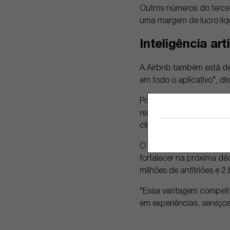
Outros números do tercei
uma margem de lucro lí
Inteligência arti
A Airbnb também está ded
em todo o aplicativo”, d
Por exemplo, o assisten
reserva e fornecer respo
clientes realizem ações 
O analista da Morningstar
fortalecer na próxima d
milhões de anfitriões e
“Essa vantagem competiti
em experiências, serviço