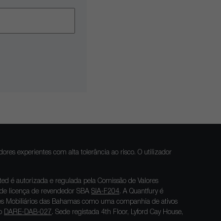
res experientes com alta tolerância ao risco. O utilizador
ted é autorizada e regulada pela Comissão de Valores
de licença de revendedor SBA
SIA-F204
. A Quantfury é
res Mobiliários das Bahamas como uma companhia de ativos
ro
DARE-DAB-027
. Sede registada 4th Floor, Lyford Cay House,