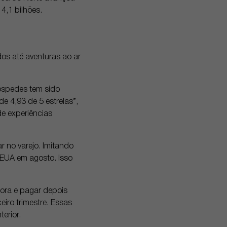
4,1 bilhões.
os até aventuras ao ar
hóspedes tem sido
e 4,93 de 5 estrelas”,
de experiências
 no varejo. Imitando
 EUA em agosto. Isso
gora e pagar depois
iro trimestre. Essas
erior.