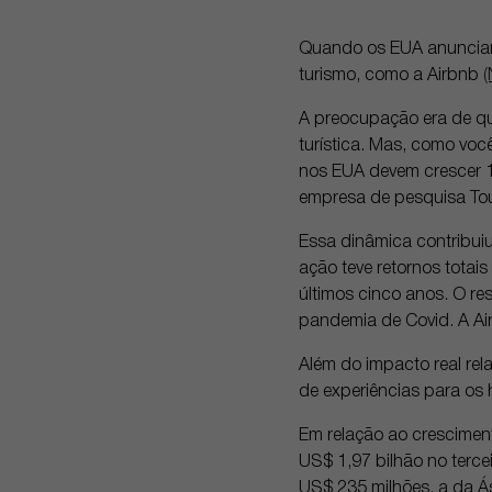
Quando os EUA anunciara
turismo, como a Airbnb
A preocupação era de qu
turística. Mas, como voc
nos EUA devem crescer 1
empresa de pesquisa To
Essa dinâmica contribui
ação teve retornos totai
últimos cinco anos. O re
pandemia de Covid. A Ai
Além do impacto real rela
de experiências para os 
Em relação ao cresciment
US$ 1,97 bilhão no tercei
US$ 235 milhões, a da Á