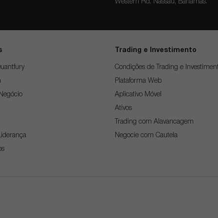
Western Rd, Nassau, Bahamas.
s
Trading e Investimento
uantfury
Condições de Trading e Investimen
m
Plataforma Web
Negócio
Aplicativo Móvel
Ativos
Trading com Alavancagem
Liderança
Negocie com Cautela
os