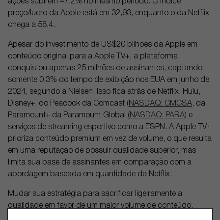
ações subirem 47,2% no mesmo período. O índice
preço/lucro da Apple está em 32,93, enquanto o da Netflix
chega a 58,4.
Apesar do investimento de US$20 bilhões da Apple em
conteúdo original para a Apple TV+, a plataforma
conquistou apenas 25 milhões de assinantes, captando
somente 0,3% do tempo de exibição nos EUA em junho de
2024, segundo a Nielsen. Isso fica atrás de Netflix, Hulu,
Disney+, do Peacock da Comcast
(NASDAQ: CMCSA
, da
Paramount+ da Paramount Global
(NASDAQ: PARA)
e
serviços de streaming esportivo como a ESPN. A Apple TV+
prioriza conteúdo premium em vez de volume, o que resulta
em uma reputação de possuir qualidade superior, mas
limita sua base de assinantes em comparação com a
abordagem baseada em quantidade da Netflix.
Mudar sua estratégia para sacrificar ligeiramente a
qualidade em favor de um maior volume de conteúdo,
principalmente ao incorporar mais transmissões esportivas