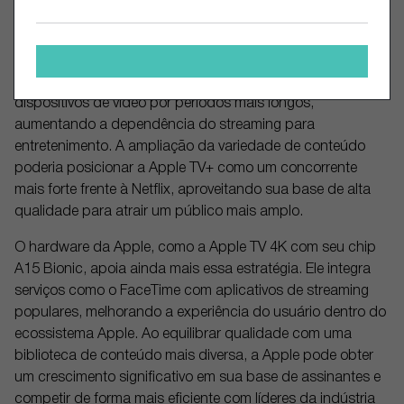
ao vivo, poderia aumentar significativamente o número de
assinantes e a participação de mercado da Apple TV+.
Esse movimento está alinhado à tendência dos
consumidores, que utilizam smartphones e outros
dispositivos de vídeo por períodos mais longos,
aumentando a dependência do streaming para
entretenimento. A ampliação da variedade de conteúdo
poderia posicionar a Apple TV+ como um concorrente
mais forte frente à Netflix, aproveitando sua base de alta
qualidade para atrair um público mais amplo.
O hardware da Apple, como a Apple TV 4K com seu chip
A15 Bionic, apoia ainda mais essa estratégia. Ele integra
serviços como o FaceTime com aplicativos de streaming
populares, melhorando a experiência do usuário dentro do
ecossistema Apple. Ao equilibrar qualidade com uma
biblioteca de conteúdo mais diversa, a Apple pode obter
um crescimento significativo em sua base de assinantes e
competir de forma mais eficiente com líderes da indústria