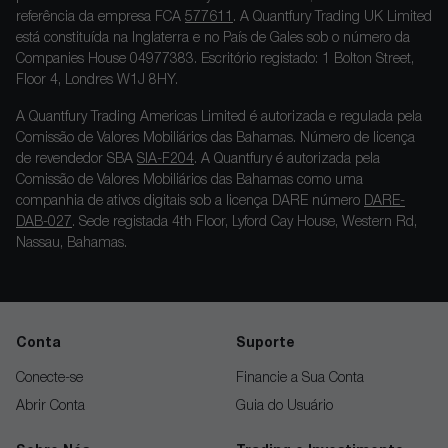
referência da empresa FCA
577611
. A Quantfury Trading UK Limited
está constituída na Inglaterra e no País de Gales sob o número da
Companies House 04977383. Escritório registado: 1 Bolton Street,
Floor 4, Londres W1J 8HY.
A Quantfury Trading Americas Limited é autorizada e regulada pela
Comissão de Valores Mobiliários das Bahamas. Número de licença
de revendedor SBA
SIA-F204
. A Quantfury é autorizada pela
Comissão de Valores Mobiliários das Bahamas como uma
companhia de ativos digitais sob a licença DARE número
DARE-
DAB-027
. Sede registada 4th Floor, Lyford Cay House, Western Rd,
Nassau, Bahamas.
Conta
Suporte
Conecte-se
Financie a Sua Conta
Abrir Conta
Guia do Usuário