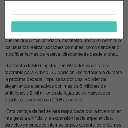
extensiva en toda la aplicación», afirmó Brian Chesky, CEO
de Airbnb, durante la llamada de resultados de noviembre.
Por ejemplo, el asistente de IA de Airbnb ahora puede
responder las preguntas de los clientes adaptadas a su
reserva y ofrece respuestas más rápidas y personalizadas
que las que antes brindaba, manifestó. También permite a
los usuarios realizar acciones comunes, como cancelar o
modificar fechas de reserva, directamente desde el chat.
El analista de Morningstar Dan Wasiolek ve un futuro
favorable para Airbnb. Su posición «se fortalecerá durante
la próxima década, impulsada por una red líder de
alojamientos alternativos con más de 5 millones de
anfitriones y 2 mil millones de llegadas de huéspedes
desde su fundación en 2008», escribió.
«Esta ventaja de red se verá respaldada por la inversión en
inteligencia artificial y la expansión hacia experiencias,
servicios y mercados internacionales durante los próximos