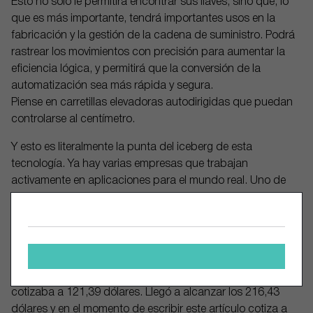
Esto no solo le permitirá encontrar sus llaves, sino que, lo
que es más importante, tendrá importantes usos en la
fabricación y la gestión de la cadena de suministro. Podrá
rastrear los movimientos con precisión para aumentar la
eficiencia lógica, y permitirá que la conversión de la
automatización sea más rápida y segura.
Piense en carretillas elevadoras autodirigidas que puedan
controlarse al centímetro.
Y esto es literalmente la punta del iceberg de esta
tecnología. Ya hay varias empresas que trabajan
activamente en aplicaciones para el mundo real. Uno de
los líderes en este ámbito es NXP Semiconductors
(NASDAQ: NXPI), que está trabajando con Samsung para
sacar al mercado teléfonos android totalmente
compatibles con UWB.
Cuando se anunció esa asociación con Samsung, NXP
cotizaba a 121,39 dólares. Llegó a alcanzar los 216,43
dólares y en el momento de escribir este artículo cotiza a